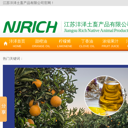
江苏沣泽土畜产品有限公司官网！
江苏沣泽土畜产品有限公
Jiangsu Rich Native Animal Product
沣泽首页
甜橙油
柠檬烯
丁香油
浓缩果汁
HOME
ORANGE OIL
LIMONENE
CLOVE OIL
FRUIT JUICE
热门关键词：