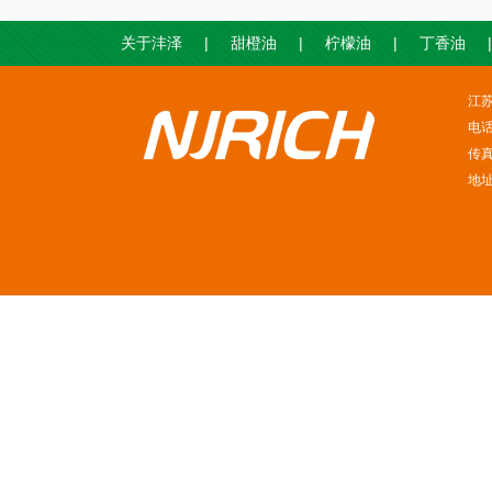
|
|
|
|
关于沣泽
甜橙油
柠檬油
丁香油
江
电话
传真
地址