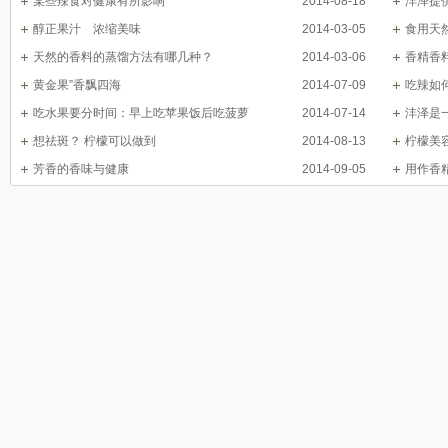
某些辣食对健康有所影响
2014-08-18
沣泽提
醇正果汁 浓缩美味
2014-03-05
食用天
天然的香料的蒸馏方法有哪几种？
2014-03-06
香精香
黄金果”香飘四海
2014-07-09
吃辣如
吃水果要分时间：早上吃苹果饭后吃菠萝
2014-07-14
沣泽是
想祛斑？ 柠檬可以做到
2014-08-13
柠檬美
芳香的香味与健康
2014-09-05
用作香