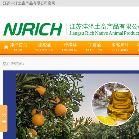
江苏沣泽土畜产品有限公司官网！
江苏沣泽土畜产品有限公
Jiangsu Rich Native Animal Product
沣泽首页
甜橙油
柠檬烯
丁香油
浓缩果汁
HOME
ORANGE OIL
LIMONENE
CLOVE OIL
FRUIT JUICE
热门关键词：