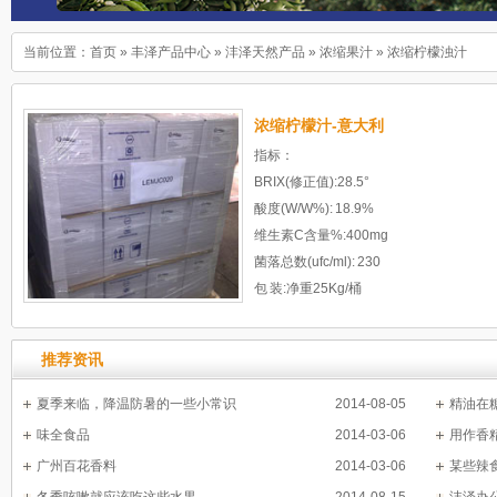
当前位置：
首页
»
丰泽产品中心
»
沣泽天然产品
»
浓缩果汁
»
浓缩柠檬浊汁
浓缩柠檬汁-意大利
指标：
BRIX(修正值):28.5°
酸度(W/W%): 18.9%
维生素C含量%:400mg
菌落总数(ufc/ml): 230
包 装:净重25Kg/桶
储存条件: -18℃ 两年
推荐资讯
夏季来临，降温防暑的一些小常识
2014-08-05
精油在
味全食品
2014-03-06
用作香
广州百花香料
2014-03-06
某些辣