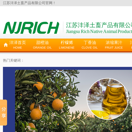
江苏沣泽土畜产品有限公司官网！
江苏沣泽土畜产品有限公
Jiangsu Rich Native Animal Product
沣泽首页
甜橙油
柠檬烯
丁香油
浓缩果汁
HOME
ORANGE OIL
LIMONENE
CLOVE OIL
FRUIT JUICE
热门关键词：