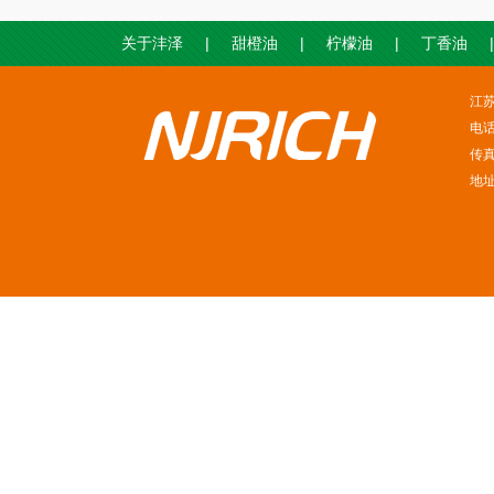
|
|
|
|
关于沣泽
甜橙油
柠檬油
丁香油
江
电话
传真
地址