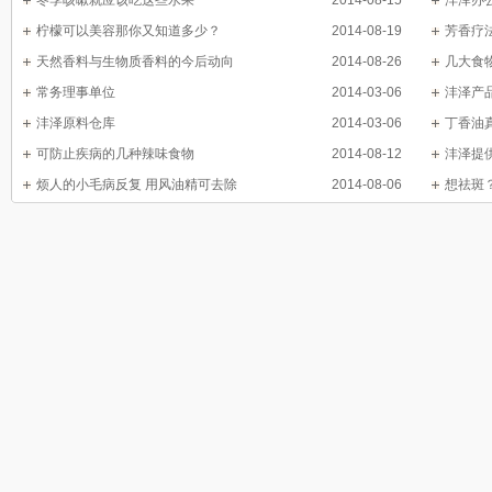
冬季咳嗽就应该吃这些水果
2014-08-15
沣泽办
柠檬可以美容那你又知道多少？
2014-08-19
芳香疗
天然香料与生物质香料的今后动向
2014-08-26
几大食
常务理事单位
2014-03-06
沣泽产
沣泽原料仓库
2014-03-06
丁香油
可防止疾病的几种辣味食物
2014-08-12
沣泽提
烦人的小毛病反复 用风油精可去除
2014-08-06
想祛斑