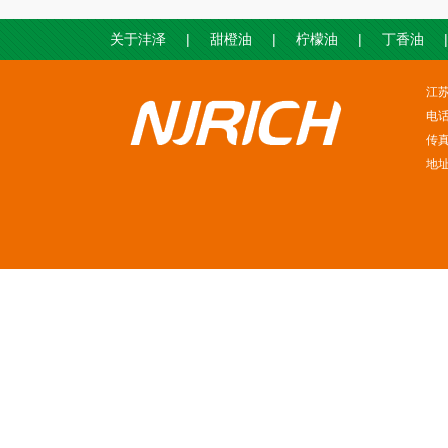
|
|
|
|
关于沣泽
甜橙油
柠檬油
丁香油
江
电话
传真
地址