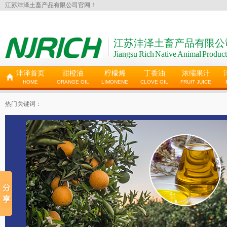
江苏沣泽土畜产品有限公司官网！
江苏沣泽土畜产品有限公
Jiangsu Rich Native Animal Product
沣泽首页
甜橙油
柠檬烯
丁香油
浓缩果汁
HOME
ORANGE OIL
LIMONENE
CLOVE OIL
FRUIT JUICE
热门关键词：