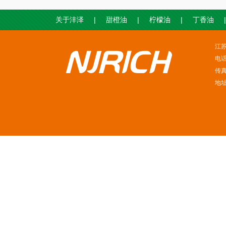
|
|
|
|
关于沣泽
甜橙油
柠檬油
丁香油
江
电话
传真
地址