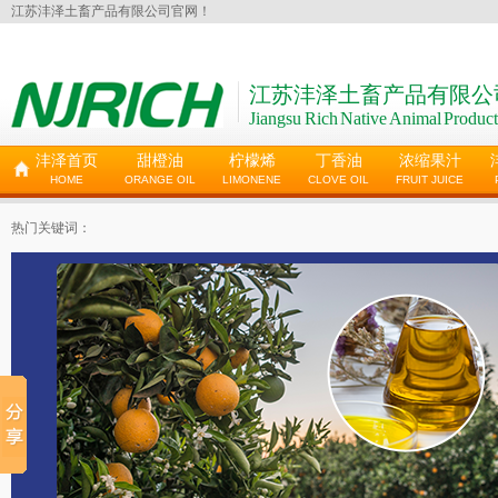
江苏沣泽土畜产品有限公司官网！
江苏沣泽土畜产品有限公
Jiangsu Rich Native Animal Product
沣泽首页
甜橙油
柠檬烯
丁香油
浓缩果汁
HOME
ORANGE OIL
LIMONENE
CLOVE OIL
FRUIT JUICE
热门关键词：